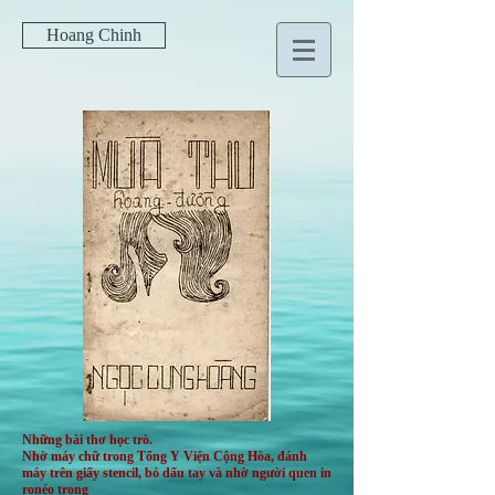
Hoang Chinh
Những bài thơ học trò.
Nhờ máy chữ trong Tổng Y Viện Cộng Hòa, đánh
máy trên giấy stencil, bỏ dấu tay và nhờ người quen in
ronéo trong